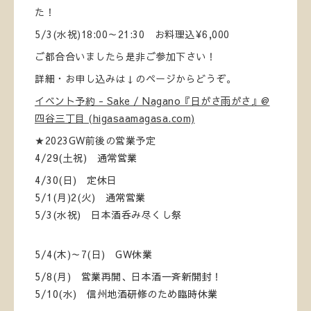
た！
5/3(水祝)18:00～21:30 お料理込¥6,000
ご都合合いましたら是非ご参加下さい！
詳細・お申し込みは↓のページからどうぞ。
イベント予約 - Sake / Nagano『日がさ雨がさ』@
四谷三丁目 (higasaamagasa.com)
★2023GW前後の営業予定
4/29(土祝) 通常営業
4/30(日) 定休日
5/1(月)2(火) 通常営業
5/3(水祝) 日本酒呑み尽くし祭
5/4(木)～7(日) GW休業
5/8(月) 営業再開、日本酒一斉新開封！
5/10(水) 信州地酒研修のため臨時休業