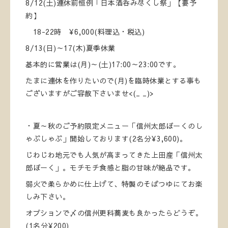
8/12(土)連休前恒例「日本酒呑み尽くし祭」【要予
約】
18-22時 ¥6,000(料理込・税込)
8/13(日)～17(木)夏季休業
基本的に営業は(月)～(土)17:00～23:00です。
たまに連休を作りたいので(月)を臨時休業とする事も
ございますがご容赦下さいませ<(_ _)>
・夏～秋のご予約限定メニュー「信州太郎ぽーくのし
ゃぶしゃぶ」開始しております(2名分¥3,600)。
じわじわ地元でも人気が高まってきた上田産「信州太
郎ぽーく」。モチモチ食感と脂の甘味が絶品です。
弱火で柔らかめに仕上げて、特製のそばつゆにてお楽
しみ下さい。
オプションで〆の信州更科蕎麦も良かったらどうぞ。
(1名分¥200)