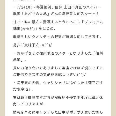
・7/24(月)～毎夏恒例、信州:上田市真田のハイパー
農家「みどりの大地」さんの夏野菜入荷スタート！
甘さ・味の濃さに驚嘆するとうもろこし「プレミアム
味来(みらい)」をはじめ、
素晴らしいクオリティの野菜が毎週入荷してきます。
是非ご賞味下さい(^^)/
・おかげさまで信州地酒のスターとなりました「信州
亀齢」。
長いお付き合いもありまして当店ではほぼ切らさずに
ご提供できますので是非お試し下さい(^^)/
・毎年夏の名物、シャリシャリに冷やした「菊正宗す
だち冷酒」。
実は昨年徳島産すだちが記録的不作で本年度は蔵元休
売しておりますが、
情報を早めにキャッチした店主がボチボチ買いだめし