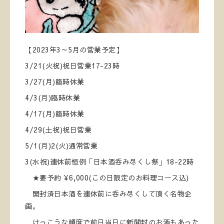
【2023年3～5月の営業予定】
3/21(火祝)祝日営業17-23時
3/27(月)臨時休業
4/3(月)臨時休業
4/17(月)臨時休業
4/29(土祝)祝日営業
5/1(月)2(火)通常営業
3(水祝)連休前恒例「日本酒呑み尽くし祭」18-22時
★要予約 ¥6,000(この日限定のお料理コース込)
開封済日本酒を連休前に呑み尽くして頂く名物企
画。
けっこうな頻度で前日当日に新開封のお酒もあった