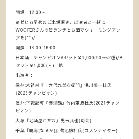
開場 12:00～
※ゼヒお早めにご来場頂き、出演者と一緒に
WOOFERさんの旨ランチとお酒でウォーミングアッ
プを(^^)/
開演 13:00-16:00
日本酒 チャンピオンAセット￥1,000(90㏄×2種)/B
セット￥1,000(〃) 他
出演者：
信州:木祖村『十六代九郎右衛門』湯川慎一杜氏
(2023チャンピオン)
信州:下諏訪町『御湖鶴』竹内重彦杜氏(2021チャン
ピオン)
大塚『地酒屋こだま』児玉武也(司会)
千葉『鳴海(なるか)』菊池譲杜氏(コメンテイター)