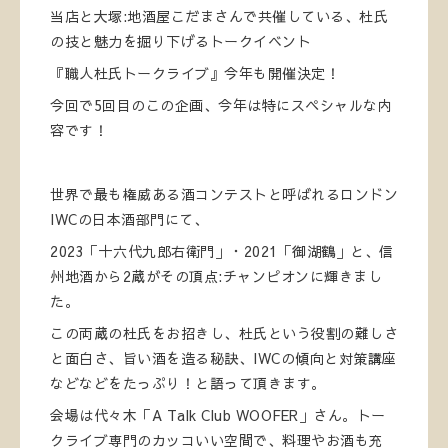
当店と大塚:地酒屋こだまさんで共催している、杜氏
の技と魅力を掘り下げるトークイベント
『職人杜氏トークライブ』今年も開催決定！
今回で5回目のこの企画、今年は特にスペシャルな内
容です！
世界で最も権威ある酒コンテストと呼ばれるロンドン
IWCの日本酒部門にて、
2023「十六代九郎右衛門」・2021「御湖鶴」と、信
州地酒から2蔵がその頂点:チャンピオンに輝きまし
た。
この両蔵の杜氏をお招きし、杜氏という役割の難しさ
と面白さ、旨い酒を造る秘訣、IWCの傾向と対策講座
などなどをたっぷり！と語って頂きます。
会場は代々木「A Talk Club WOOFER」さん。トー
クライブ専門のカッコいい空間で、料理やお酒も充