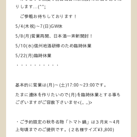
りします…(^^;
ご参戦お待ちしております！
5/4(木祝)～7(日)GW休
5/8(月)営業再開、日本酒一斉新開封！
5/10(水)信州地酒研修のため臨時休業
5/22(月)臨時休業
・・・・・・・・・・
基本的に営業は(月)～(土)17:00～23:00です。
たまに連休を作りたいので(月)を臨時休業とする事も
ございますがご容赦下さいませ<(_ _)>
・ご予約限定の秋冬名物「トマト鍋」は３月末～4月
上旬頃までのご提供です。(２名様サイズ¥3,800)