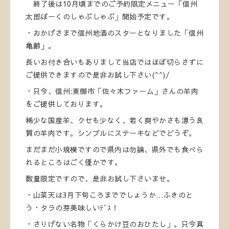
終了後は10月頃までのご予約限定メニュー「信州
太郎ぽーくのしゃぶしゃぶ」開始予定です。
・おかげさまで信州地酒のスターとなりました「信州
亀齢」。
長いお付き合いもありまして当店ではほぼ切らさずに
ご提供できますので是非お試し下さい(^^)/
・只今、信州:東御市「佐々木ファーム」さんの羊肉
をご提供しております。
稀少な国産羊、クセも少なく、若く爽やかさも漂う良
質の羊肉です。シンプルにステーキなどでどうぞ。
まだまだ小規模ですので県内は勿論、県外でも食べら
れるところはごく僅かです。
数量限定ですので、是非お試し下さいませ。
・山菜天は3月下旬ころまででしょうか…ふきのと
う・タラの芽美味しいﾃﾞｽ！
・さりげない名物「くらかけ豆のおひたし」。只今真