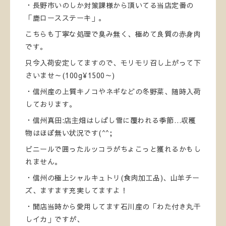
・長野市いのしか対策課様から頂いてる当店定番の
「鹿ロースステーキ」。
こちらも丁寧な処理で臭み無く、極めて良質の赤身肉
です。
只今入荷安定してますので、モリモリ召し上がって下
さいませ～(100g¥1500～)
・信州産の上質キノコやネギなどの冬野菜、随時入荷
しております。
・信州真田:店主畑はしばし雪に覆われる季節…収穫
物はほぼ無い状況です(^^;
ビニールで囲ったルッコラがちょこっと獲れるかもし
れません。
・信州の極上シャルキュトリ(食肉加工品)、山羊チー
ズ、ますます充実してますよ！
・開店当時から愛用してます石川産の「わた付き丸干
しイカ」ですが、