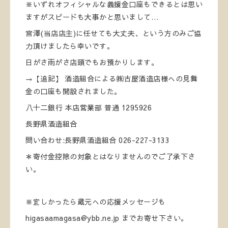
※いずれオフィシャルな義援金口座もできるとは思い
ますがスピードも大事かと思いまして…
宮澤(当店店主)に任せても大丈夫、という方のみご協
力頂けましたら幸いです。
日がさ雨がさ店頭でもお預かりします。
→【追記】 酒造組合による㈱古屋酒造店様への見舞
金の口座も開設されました。
⁡八十二銀行 本店営業部⁡ 普通 1295926⁡
長野県酒造組合
問い合わせ:長野県酒造組合 026-227-3133
＊寄付金控除の対象とはなりませんのでご了承下さ
い。
※宜しかったら蔵元への応援メッセージも
higasaamagasa@ybb.ne.jp までお寄せ下さい。