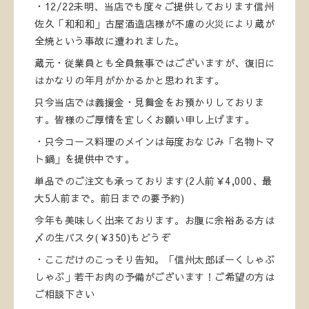
・12/22未明、当店でも度々ご提供しております信州
佐久「和和和」古屋酒造店様が不慮の火災により蔵が
全焼という事故に遭われました。
蔵元・従業員とも全員無事ではございますが、復旧に
はかなりの年月がかかるかと思われます。
只今当店では義援金・見舞金をお預かりしておりま
す。皆様のご厚情を宜しくお願い申し上げます。
・只今コース料理のメインは毎度おなじみ「名物トマ
ト鍋」を提供中です。
単品でのご注文も承っております(2人前￥4,000、最
大5人前まで。前日までの要予約)
今年も美味しく出来ております。お腹に余裕ある方は
〆の生パスタ(￥350)もどうぞ
・ここだけのこっそり告知。「信州太郎ぽーくしゃぶ
しゃぶ」若干お肉の予備がございます！ご希望の方は
ご相談下さい