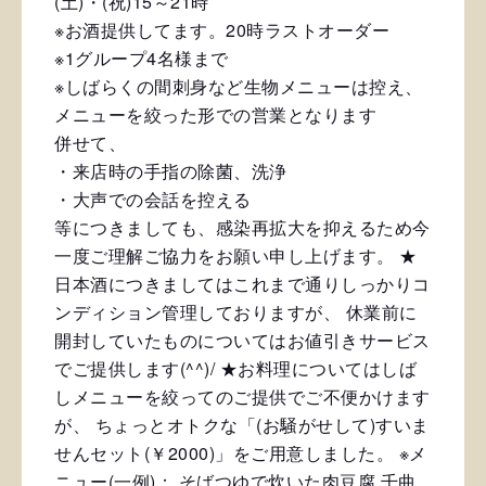
(土)・(祝)15～21時
※お酒提供してます。20時ラストオーダー
※1グループ4名様まで
※しばらくの間刺身など生物メニューは控え、
メニューを絞った形での営業となります
併せて、
・来店時の手指の除菌、洗浄
・大声での会話を控える
等につきましても、感染再拡大を抑えるため今
一度ご理解ご協力をお願い申し上げます。
★
日本酒につきましてはこれまで通りしっかりコ
ンディション管理しておりますが、
休業前に
開封していたものについてはお値引きサービス
でご提供します(^^)/
★お料理についてはしば
しメニューを絞ってのご提供でご不便かけます
が、
ちょっとオトクな「(お騒がせして)すいま
せんセット(￥2000)」をご用意しました。
※メ
ニュー(一例)：
そばつゆで炊いた肉豆腐
千曲