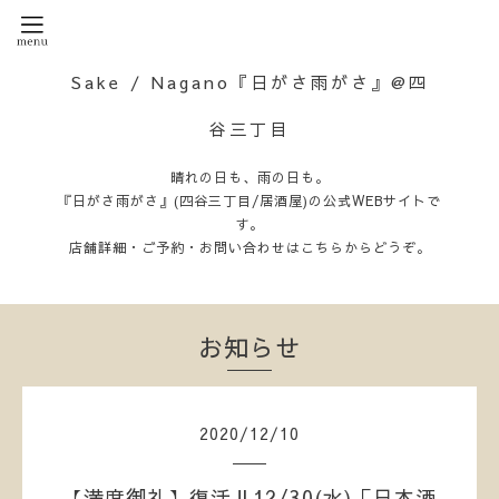
Sake / Nagano『日がさ雨がさ』@四
谷三丁目
晴れの日も、雨の日も。
『日がさ雨がさ』(四谷三丁目/居酒屋)の公式WEBサイトで
す。
店舗詳細・ご予約・お問い合わせはこちらからどうぞ。
お知らせ
2020
/
12
/
10
【満席御礼】復活‼12/30(水)「日本酒